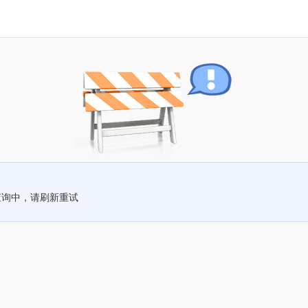
查询中，请刷新重试